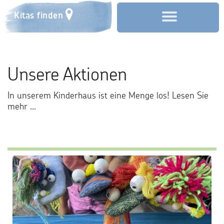
Kitas finden
Start
Unsere Aktionen
Über uns
In unserem Kinderhaus ist eine Menge los! Lesen Sie
Aktuelles
mehr ...
Anmeldung
Förderverein
Kontakt